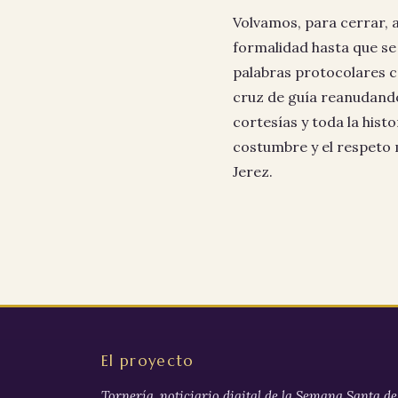
Volvamos, para cerrar, a
formalidad hasta que se
palabras protocolares cr
cruz de guía reanudando 
cortesías y toda la hist
costumbre y el respeto 
Jerez.
El proyecto
Tornería, noticiario digital de la Semana Santa de