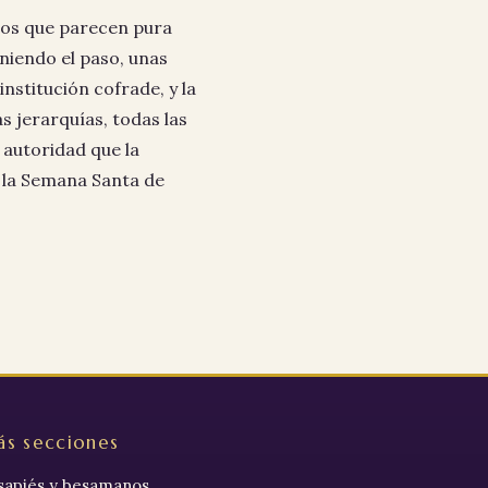
itos que parecen pura
niendo el paso, unas
nstitución cofrade, y la
s jerarquías, todas las
s autoridad que la
 la Semana Santa de
s secciones
sapiés y besamanos