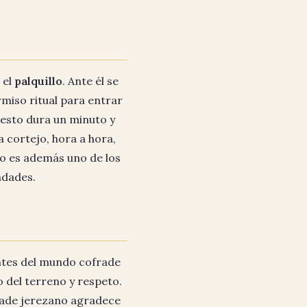
 el
palquillo
. Ante él se
ermiso ritual para entrar
 gesto dura un minuto y
 cortejo, hora a hora,
llo es además uno de los
ndades.
entes del mundo cofrade
 del terreno y respeto.
frade jerezano agradece