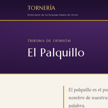
TORNERÍA
Noticiario de la Semana Santa de Jerez
TRIBUNA DE OPINIÓN
El Palquillo
El palquillo es el 
nombre de nuestra t
palabra.