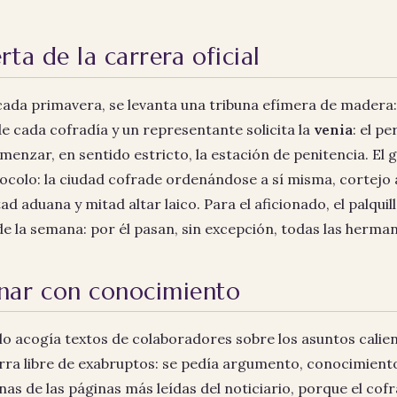
erta de la carrera oficial
 cada primavera, se levanta una tribuna efímera de madera:
de cada cofradía y un representante solicita la
venia
: el p
comenzar, en sentido estricto, la estación de penitencia. El
ocolo: la ciudad cofrade ordenándose a sí misma, cortejo a
ad aduana y mitad altar laico. Para el aficionado, el palqui
e la semana: por él pasan, sin excepción, todas las herma
inar con conocimiento
llo acogía textos de colaboradores sobre los asuntos cali
rra libre de exabruptos: se pedía argumento, conocimiento
nas de las páginas más leídas del noticiario, porque el co